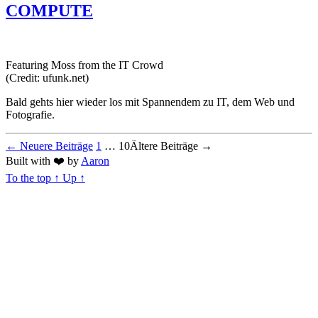
COMPUTE
Featuring Moss from the IT Crowd
(Credit: ufunk.net)
Bald gehts hier wieder los mit Spannendem zu IT, dem Web und
Fotografie.
Seitennummerierung
←
Neuere
Beiträge
1
…
10
Ältere
Beiträge
→
Built with
❤️
by
Aaron
der
To the top
↑
Up
↑
Beiträge